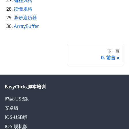
编程风格
读懂规格
异步遍历器
ArrayBuffer
下一页
0. 前言
EasyClick-脚本培训
鸿蒙-USB版
安卓版
IOS-USB版
IOS-脱机版