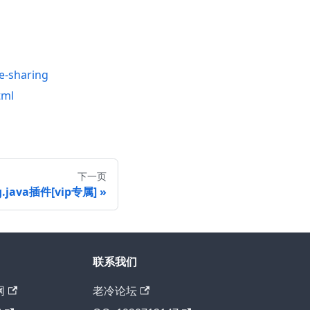
e-sharing
tml
下一页
g.java插件[vip专属]
联系我们
网
老冷论坛