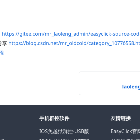
享
https://gitee.com/mr_laoleng_admin/easyclick-source-cod
码分享
https://blog.csdn.net/mr_oldcold/category_10776558.h
程
laolen
手机群控软件
友情链接
IOS免越狱群控-USB版
EasyClick官