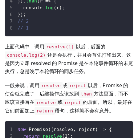
}
)
.
then
(
r
=>
{
console
.
log
(
r
)
;
}
)
;
// 2
// 1
上面代码中，调用
以后，后面的
resolve(1)
还是会执行，并且会首先打印出来。这
console.log(2)
是因为立即 resolved 的 Promise 是在本轮事件循环的末尾
执行，总是晚于本轮循环的同步任务。
一般来说，调用
或
以后，Promise 的
resolve
reject
使命就完成了，后继操作应该放到
方法里面，而不
then
应该直接写在
或
的后面。所以，最好在
resolve
reject
它们前面加上
语句，这样就不会有意外。
return
new
Promise
(
(
resolve
,
 reject
)
=>
{
return
resolve
(
1
)
;