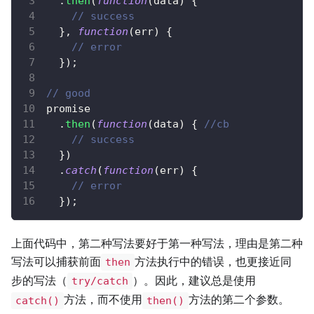
.
then
(
function
(
data
)
{
// success
}
,
function
(
err
)
{
// error
}
)
;
// good
promise
.
then
(
function
(
data
)
{
//cb
// success
}
)
.
catch
(
function
(
err
)
{
// error
}
)
;
上面代码中，第二种写法要好于第一种写法，理由是第二种
写法可以捕获前面
方法执行中的错误，也更接近同
then
步的写法（
）。因此，建议总是使用
try/catch
方法，而不使用
方法的第二个参数。
catch()
then()