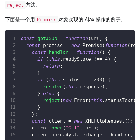
方法。
reject
下面是一个用
对象实现的 Ajax 操作的例子。
Promise
const
getJSON
=
function
(
url
)
{
const
 promise 
=
new
Promise
(
function
(
res
const
handler
=
function
(
)
{
if
(
this
.
readyState
!==
4
)
{
return
;
}
if
(
this
.
status
===
200
)
{
resolve
(
this
.
response
)
;
}
else
{
reject
(
new
Error
(
this
.
statusText
)
)
}
}
;
const
 client 
=
new
XMLHttpRequest
(
)
;
    client
.
open
(
"GET"
,
 url
)
;
    client
.
onreadystatechange
=
 handler
;