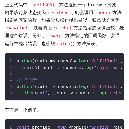
上面代码中，
方法返回一个 Promise 对象，
getJSON()
如果该对象状态变为
，则会调用
方法
resolved
then()
指定的回调函数；如果异步操作抛出错误，状态就会变为
，就会调用
方法指定的回调函数，处
rejected
catch()
理这个错误。另外，
方法指定的回调函数，如果
then()
运行中抛出错误，也会被
方法捕获。
catch()
p
.
then
(
(
val
)
=>
console
.
log
(
'fulfilled:'
,
 v
.
catch
(
(
err
)
=>
console
.
log
(
'rejected'
,
 e
// 等同于
p
.
then
(
(
val
)
=>
console
.
log
(
'fulfilled:'
,
 v
.
then
(
null
,
(
err
)
=>
console
.
log
(
"rejecte
下面是一个例子。
const
 promise 
=
new
Promise
(
function
(
resolv