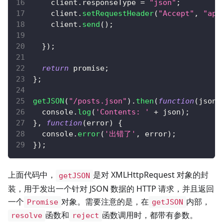
    client
.
responseType
=
"json"
;
    client
.
setRequestHeader
(
"Accept"
,
"app
    client
.
send
(
)
;
}
)
;
return
 promise
;
}
;
getJSON
(
"/posts.json"
)
.
then
(
function
(
json
)
console
.
log
(
'Contents: '
+
 json
)
;
}
,
function
(
error
)
{
console
.
error
(
'出错了'
,
 error
)
;
}
)
;
上面代码中，
是对 XMLHttpRequest 对象的封
getJSON
装，用于发出一个针对 JSON 数据的 HTTP 请求，并且返回
一个
对象。需要注意的是，在
内部，
Promise
getJSON
函数和
函数调用时，都带有参数。
resolve
reject