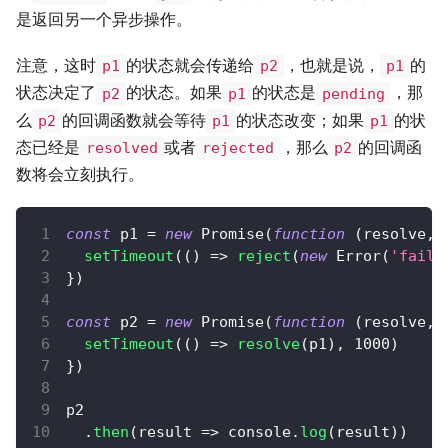
是返回另一个异步操作。
注意，这时
的状态就会传递给
，也就是说，
的
p1
p2
p1
状态决定了
的状态。如果
的状态是
，那
p2
p1
pending
么
的回调函数就会等待
的状态改变；如果
的状
p2
p1
p1
态已经是
或者
，那么
的回调函
resolved
rejected
p2
数将会立刻执行。
const
 p1 
=
new
Promise
(
function
(
resolve
,
 
setTimeout
(
(
)
=>
reject
(
new
Error
(
'fail'
}
)
const
 p2 
=
new
Promise
(
function
(
resolve
,
 
setTimeout
(
(
)
=>
resolve
(
p1
)
,
1000
)
}
)
p2
.
then
(
result
=>
console
.
log
(
result
)
)