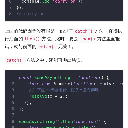
console
.
log
(
'carry on'
)
;
}
)
;
// carry on
上面的代码因为没有报错，跳过了
方法，直接执
catch()
行后面的
方法。此时，要是
方法里面报
then()
then()
错，就与前面的
无关了。
catch()
方法之中，还能再抛出错误。
catch()
const
someAsyncThing
=
function
(
)
{
return
new
Promise
(
function
(
resolve
,
 rej
// 下面一行会报错，因为x没有声明
resolve
(
x 
+
2
)
;
}
)
;
}
;
someAsyncThing
(
)
.
then
(
function
(
)
{
return
someOtherAsyncThing
(
)
;