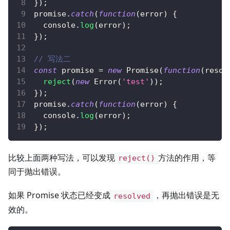
}
)
;
promise
.
catch
(
function
(
error
)
{
console
.
log
(
error
)
;
}
)
;
// 写法二
const
 promise 
=
new
Promise
(
function
(
resol
reject
(
new
Error
(
'test'
)
)
;
}
)
;
promise
.
catch
(
function
(
error
)
{
console
.
log
(
error
)
;
}
)
;
比较上面两种写法，可以发现
方法的作用，等
reject()
同于抛出错误。
如果 Promise 状态已经变成
，再抛出错误是无
resolved
效的。