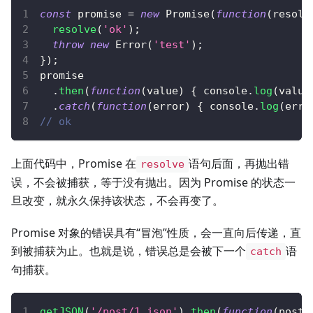
const
 promise 
=
new
Promise
(
function
(
resolv
resolve
(
'ok'
)
;
throw
new
Error
(
'test'
)
;
}
)
;
promise
.
then
(
function
(
value
)
{
console
.
log
(
value
.
catch
(
function
(
error
)
{
console
.
log
(
erro
// ok
上面代码中，Promise 在
语句后面，再抛出错
resolve
误，不会被捕获，等于没有抛出。因为 Promise 的状态一
旦改变，就永久保持该状态，不会再变了。
Promise 对象的错误具有“冒泡”性质，会一直向后传递，直
到被捕获为止。也就是说，错误总是会被下一个
语
catch
句捕获。
getJSON
(
'/post/1.json'
)
.
then
(
function
(
post
)