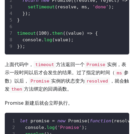
return
new
Promise
(
(
resolve
,
 reject
)
=>
{
setTimeout
(
resolve
,
 ms
,
'done'
)
;
}
)
;
}
timeout
(
100
)
.
then
(
(
value
)
=>
{
console
.
log
(
value
)
;
}
)
;
上面代码中，
方法返回一个
实例，表
timeout
Promise
示一段时间以后才会发生的结果。过了指定的时间（
参
ms
数）以后，
实例的状态变为
，就会触
Promise
resolved
发
方法绑定的回调函数。
then
Promise 新建后就会立即执行。
let
 promise 
=
new
Promise
(
function
(
resolve
console
.
log
(
'Promise'
)
;