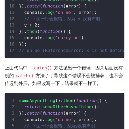
}
)
.
catch
(
function
(
error
)
{
console
.
log
(
'oh no'
,
 error
)
;
// 下面一行会报错，因为 y 没有声明
  y 
+
2
;
}
)
.
then
(
function
(
)
{
console
.
log
(
'carry on'
)
;
}
)
;
// oh no [ReferenceError: x is not defined
上面代码中，
方法抛出一个错误，因为后面没有
catch()
别的
方法了，导致这个错误不会被捕获，也不会
catch()
传递到外层。如果改写一下，结果就不一样了。
someAsyncThing
(
)
.
then
(
function
(
)
{
return
someOtherAsyncThing
(
)
;
}
)
.
catch
(
function
(
error
)
{
console
.
log
(
'oh no'
,
 error
)
;
// 下面一行会报错，因为y没有声明