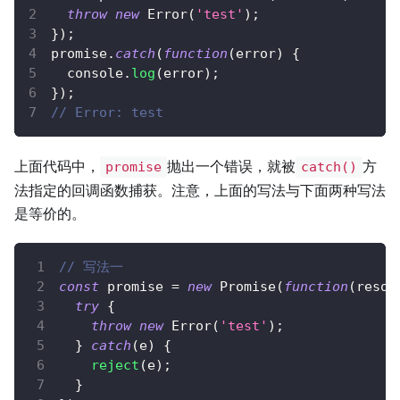
throw
new
Error
(
'test'
)
;
}
)
;
promise
.
catch
(
function
(
error
)
{
console
.
log
(
error
)
;
}
)
;
// Error: test
上面代码中，
抛出一个错误，就被
方
promise
catch()
法指定的回调函数捕获。注意，上面的写法与下面两种写法
是等价的。
// 写法一
const
 promise 
=
new
Promise
(
function
(
resol
try
{
throw
new
Error
(
'test'
)
;
}
catch
(
e
)
{
reject
(
e
)
;
}