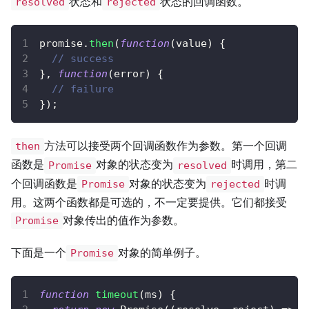
状态和
状态的回调函数。
resolved
rejected
promise
.
then
(
function
(
value
)
{
// success
}
,
function
(
error
)
{
// failure
}
)
;
方法可以接受两个回调函数作为参数。第一个回调
then
函数是
对象的状态变为
时调用，第二
Promise
resolved
个回调函数是
对象的状态变为
时调
Promise
rejected
用。这两个函数都是可选的，不一定要提供。它们都接受
对象传出的值作为参数。
Promise
下面是一个
对象的简单例子。
Promise
function
timeout
(
ms
)
{