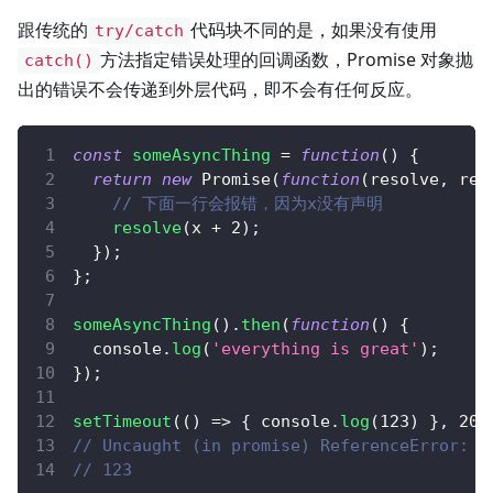
跟传统的
代码块不同的是，如果没有使用
try/catch
方法指定错误处理的回调函数，Promise 对象抛
catch()
出的错误不会传递到外层代码，即不会有任何反应。
const
someAsyncThing
=
function
(
)
{
return
new
Promise
(
function
(
resolve
,
 rej
// 下面一行会报错，因为x没有声明
resolve
(
x 
+
2
)
;
}
)
;
}
;
someAsyncThing
(
)
.
then
(
function
(
)
{
console
.
log
(
'everything is great'
)
;
}
)
;
setTimeout
(
(
)
=>
{
console
.
log
(
123
)
}
,
200
// Uncaught (in promise) ReferenceError: x
// 123