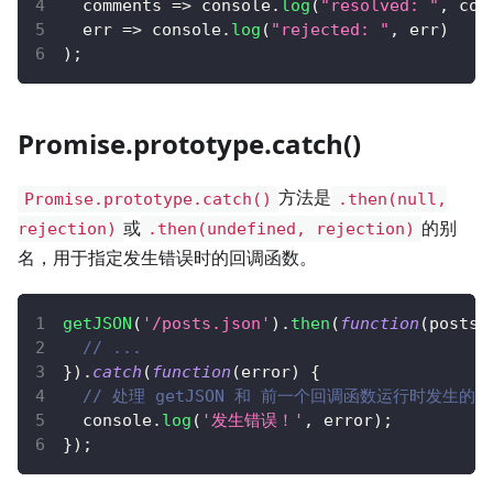
comments
=>
console
.
log
(
"resolved: "
,
 com
err
=>
console
.
log
(
"rejected: "
,
 err
)
)
;
Promise.prototype.catch()
方法是
Promise.prototype.catch()
.then(null,
或
的别
rejection)
.then(undefined, rejection)
名，用于指定发生错误时的回调函数。
getJSON
(
'/posts.json'
)
.
then
(
function
(
posts
)
// ...
}
)
.
catch
(
function
(
error
)
{
// 处理 getJSON 和 前一个回调函数运行时发生的
console
.
log
(
'发生错误！'
,
 error
)
;
}
)
;