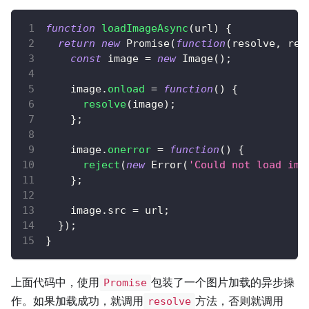
function
loadImageAsync
(
url
)
{
return
new
Promise
(
function
(
resolve
,
 rej
const
 image 
=
new
Image
(
)
;
    image
.
onload
=
function
(
)
{
resolve
(
image
)
;
}
;
    image
.
onerror
=
function
(
)
{
reject
(
new
Error
(
'Could not load ima
}
;
    image
.
src
=
 url
;
}
)
;
}
上面代码中，使用
包装了一个图片加载的异步操
Promise
作。如果加载成功，就调用
方法，否则就调用
resolve