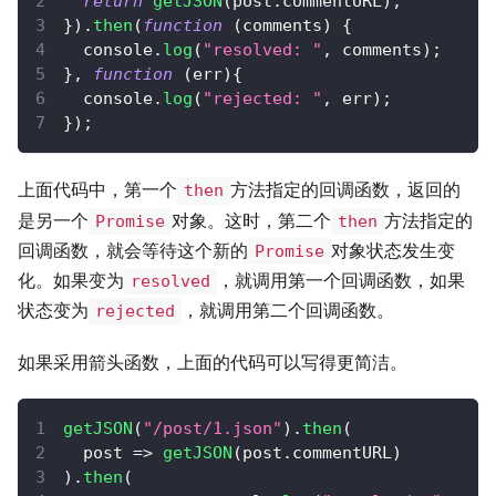
return
getJSON
(
post
.
commentURL
)
;
}
)
.
then
(
function
(
comments
)
{
console
.
log
(
"resolved: "
,
 comments
)
;
}
,
function
(
err
)
{
console
.
log
(
"rejected: "
,
 err
)
;
}
)
;
上面代码中，第一个
方法指定的回调函数，返回的
then
是另一个
对象。这时，第二个
方法指定的
Promise
then
回调函数，就会等待这个新的
对象状态发生变
Promise
化。如果变为
，就调用第一个回调函数，如果
resolved
状态变为
，就调用第二个回调函数。
rejected
如果采用箭头函数，上面的代码可以写得更简洁。
getJSON
(
"/post/1.json"
)
.
then
(
post
=>
getJSON
(
post
.
commentURL
)
)
.
then
(