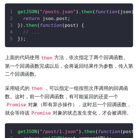
getJSON
(
"/posts.json"
)
.
then
(
function
(
json
)
return
 json
.
post
;
}
)
.
then
(
function
(
post
)
{
// ...
}
)
;
上面的代码使用
方法，依次指定了两个回调函数。
then
第一个回调函数完成以后，会将返回结果作为参数，传入第
二个回调函数。
采用链式的
，可以指定一组按照次序调用的回调函
then
数。这时，前一个回调函数，有可能返回的还是一个
对象（即有异步操作），这时后一个回调函数，
Promise
就会等待该
对象的状态发生变化，才会被调用。
Promise
getJSON
(
"/post/1.json"
)
.
then
(
function
(
post
)