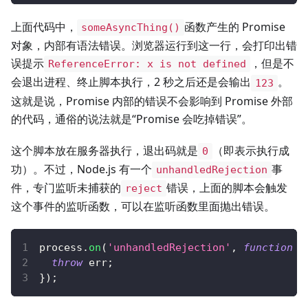
上面代码中，
函数产生的 Promise
someAsyncThing()
对象，内部有语法错误。浏览器运行到这一行，会打印出错
误提示
，但是不
ReferenceError: x is not defined
会退出进程、终止脚本执行，2 秒之后还是会输出
。
123
这就是说，Promise 内部的错误不会影响到 Promise 外部
的代码，通俗的说法就是“Promise 会吃掉错误”。
这个脚本放在服务器执行，退出码就是
（即表示执行成
0
功）。不过，Node.js 有一个
事
unhandledRejection
件，专门监听未捕获的
错误，上面的脚本会触发
reject
这个事件的监听函数，可以在监听函数里面抛出错误。
process
.
on
(
'unhandledRejection'
,
function
(
throw
 err
;
}
)
;