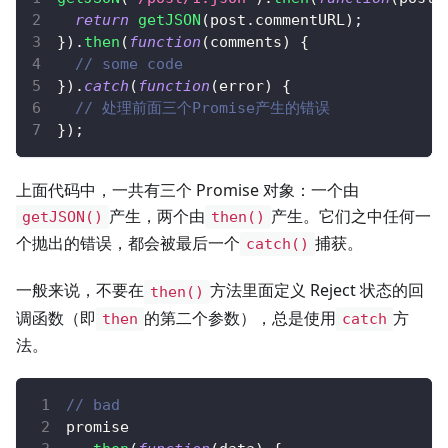
return
getJSON
(
post
.
commentURL
)
;
}
)
.
then
(
function
(
comments
)
{
// some code
}
)
.
catch
(
function
(
error
)
{
// 处理前面三个Promise产生的错误
}
)
;
上面代码中，一共有三个 Promise 对象：一个由
产生，两个由
产生。它们之中任何一
getJSON()
then()
个抛出的错误，都会被最后一个
捕获。
catch()
一般来说，不要在
方法里面定义 Reject 状态的回
then()
调函数（即
的第二个参数），总是使用
方
then
catch
法。
// bad
promise