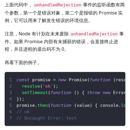
上面代码中，
事件的监听函数有两
unhandledRejection
个参数，第一个是错误对象，第二个是报错的 Promise 实
例，它可以用来了解发生错误的环境信息。
注意，Node 有计划在未来废除
事
unhandledRejection
件。如果 Promise 内部有未捕获的错误，会直接终止进
程，并且进程的退出码不为 0。
再看下面的例子。
const
 promise 
=
new
Promise
(
function
(
resol
resolve
(
'ok'
)
;
setTimeout
(
function
(
)
{
throw
new
Error
(
}
)
;
promise
.
then
(
function
(
value
)
{
console
.
log
// ok
// Uncaught Error: test