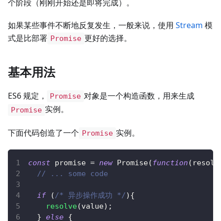
个阶段（刚刚开始还是即将完成）。
如果某些事件不断地反复发生，一般来说，使用
Stream
模
式是比部署
更好的选择。
Promise
基本用法
ES6 规定，
对象是一个构造函数，用来生成
Promise
实例。
Promise
下面代码创造了一个
实例。
Promise
const
 promise 
=
new
Promise
(
function
(
resolv
// ... some code
if
(
/* 异步操作成功 */
)
{
resolve
(
value
)
;
}
else
{