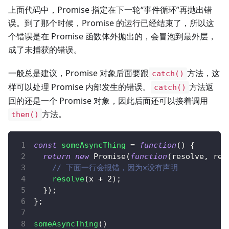
上面代码中，Promise 指定在下一轮“事件循环”再抛出错
误。到了那个时候，Promise 的运行已经结束了，所以这
个错误是在 Promise 函数体外抛出的，会冒泡到最外层，
成了未捕获的错误。
一般总是建议，Promise 对象后面要跟
方法，这
catch()
样可以处理 Promise 内部发生的错误。
方法返
catch()
回的还是一个 Promise 对象，因此后面还可以接着调用
方法。
then()
const
someAsyncThing
=
function
(
)
{
return
new
Promise
(
function
(
resolve
,
 rej
// 下面一行会报错，因为x没有声明
resolve
(
x 
+
2
)
;
}
)
;
}
;
someAsyncThing
(
)