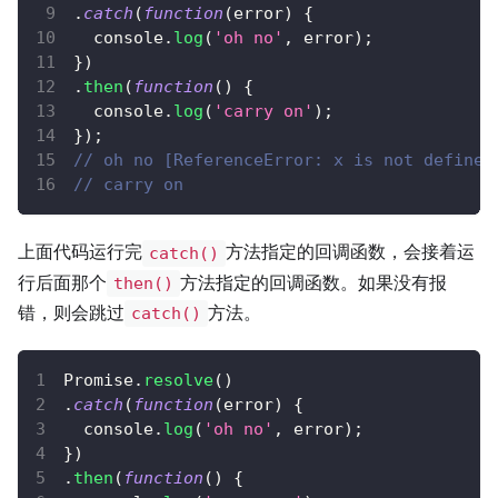
.
catch
(
function
(
error
)
{
console
.
log
(
'oh no'
,
 error
)
;
}
)
.
then
(
function
(
)
{
console
.
log
(
'carry on'
)
;
}
)
;
// oh no [ReferenceError: x is not defined
// carry on
上面代码运行完
方法指定的回调函数，会接着运
catch()
行后面那个
方法指定的回调函数。如果没有报
then()
错，则会跳过
方法。
catch()
Promise
.
resolve
(
)
.
catch
(
function
(
error
)
{
console
.
log
(
'oh no'
,
 error
)
;
}
)
.
then
(
function
(
)
{