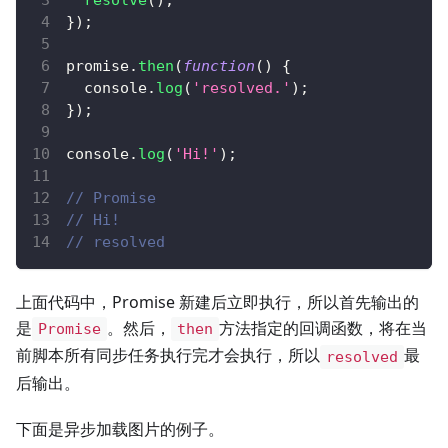
resolve
(
)
;
}
)
;
promise
.
then
(
function
(
)
{
console
.
log
(
'resolved.'
)
;
}
)
;
console
.
log
(
'Hi!'
)
;
// Promise
// Hi!
// resolved
上面代码中，Promise 新建后立即执行，所以首先输出的
是
。然后，
方法指定的回调函数，将在当
Promise
then
前脚本所有同步任务执行完才会执行，所以
最
resolved
后输出。
下面是异步加载图片的例子。