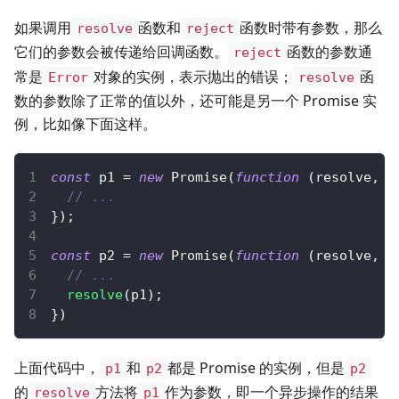
如果调用
函数和
函数时带有参数，那么
resolve
reject
它们的参数会被传递给回调函数。
函数的参数通
reject
常是
对象的实例，表示抛出的错误；
函
Error
resolve
数的参数除了正常的值以外，还可能是另一个 Promise 实
例，比如像下面这样。
const
 p1 
=
new
Promise
(
function
(
resolve
,
 r
// ...
}
)
;
const
 p2 
=
new
Promise
(
function
(
resolve
,
 r
// ...
resolve
(
p1
)
;
}
)
上面代码中，
和
都是 Promise 的实例，但是
p1
p2
p2
的
方法将
作为参数，即一个异步操作的结果
resolve
p1