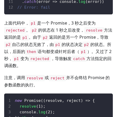
.
catch
(
error
=>
console
.
log
(
error
)
)
// Error: fail
上面代码中，
是一个 Promise，3 秒之后变为
p1
。
的状态在 1 秒之后改变，
方法
rejected
p2
resolve
返回的是
。由于
返回的是另一个 Promise，导致
p1
p2
自己的状态无效了，由
的状态决定
的状态。所
p2
p1
p2
以，后面的
语句都变成针对后者（
）。又过了 2
then
p1
秒，
变为
，导致触发
方法指定的回
p1
rejected
catch
调函数。
注意，调用
或
并不会终结 Promise 的
resolve
reject
参数函数的执行。
new
Promise
(
(
resolve
,
 reject
)
=>
{
resolve
(
1
)
;
console
.
log
(
2
)
;