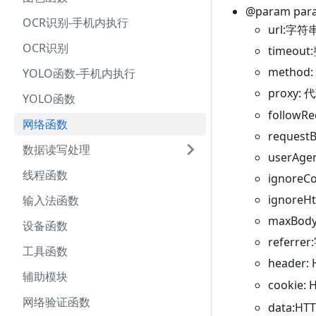
@param p
OCR识别-手机内执行
url:字
OCR识别
timeo
method
YOLO函数-手机内执行
proxy
YOLO函数
followR
网络函数
reque
数据读写处理
userAg
线程函数
ignore
ignoreH
输入法函数
maxBod
设备函数
refer
工具函数
header
辅助模块
cookie
网络验证函数
data
:HT