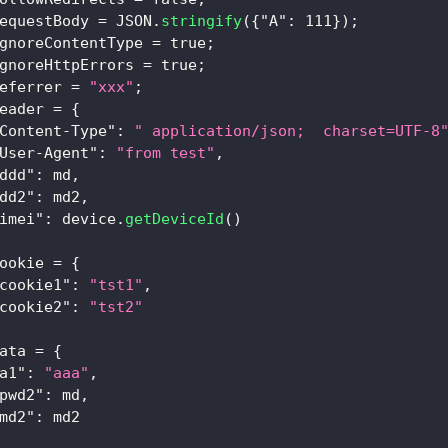
equestBody 
=
JSON
.
stringify
(
{
"A"
:
111
}
)
;
gnoreContentType 
=
true
;
gnoreHttpErrors 
=
true
;
eferrer 
=
"xxx"
;
eader 
=
{
Content-Type"
:
" application/json;  charset=UTF-8
User-Agent"
:
"from test"
,
ddd"
:
 md
,
dd2"
:
 md2
,
imei"
:
 device
.
getDeviceId
(
)
ookie 
=
{
cookie1"
:
"tst1"
,
cookie2"
:
"tst2"
ata 
=
{
a1"
:
"aaa"
,
pwd2"
:
 md
,
md2"
:
 md2