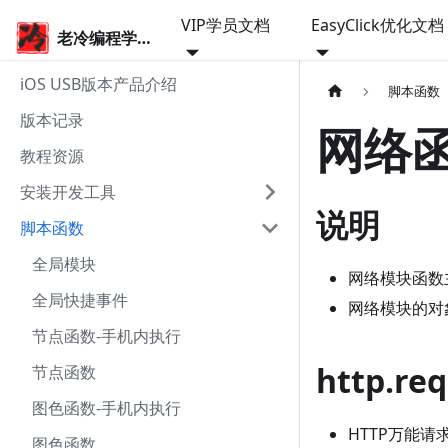
VIP学员文档
EasyClick优化文档
老冷编程学院
iOS USB版本产品介绍
脚本函数
版本记录
网络
教程资源
安装开发工具
说明
脚本函数
全局模块
网络模块函数
全局快捷事件
网络模块的对象前缀
节点函数-手机内执行
http.r
节点函数
图色函数-手机内执行
HTTP万能请
图色函数