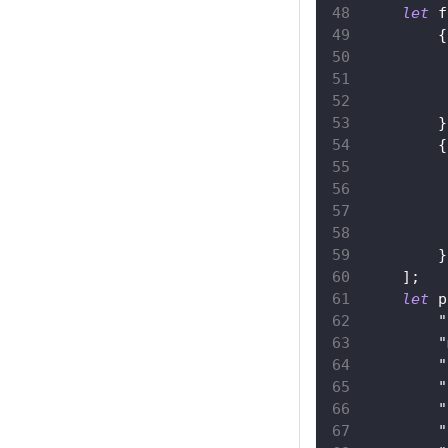
let
 f
{
}
{
}
]
;
let
 p
"
"
"
"
"
"