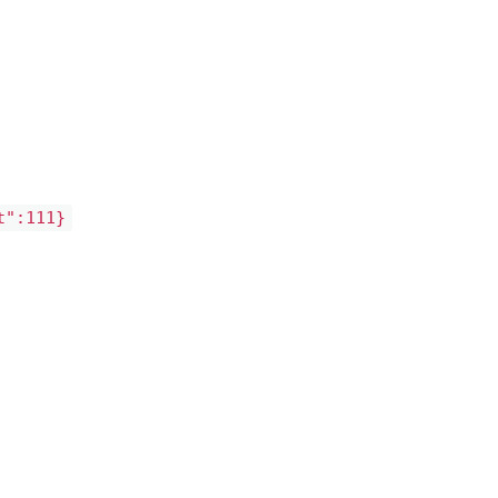
t":111}