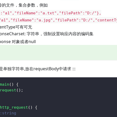
要上传的文件，集合参数，例如
":"a1","fileName":"a.txt","filePath":"D:/"},
"a1","fileName":"a.jpg","filePath":"D:/","contentT
entType可有可无
ponseCharset: 字符串，强制设置响应内容的编码集
sponse 对象或者null
独字符串,放在requestBody中请求 :::
main
(
)
{
request
(
)
;
http_request
(
)
{
:string