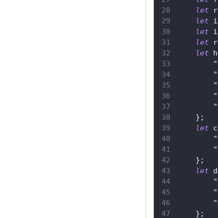
let
 r
let
 i
let
 i
let
 r
let
 h
"
"
"
"
"
}
;
let
 c
"
"
}
;
let
 d
"
"
"
}
;