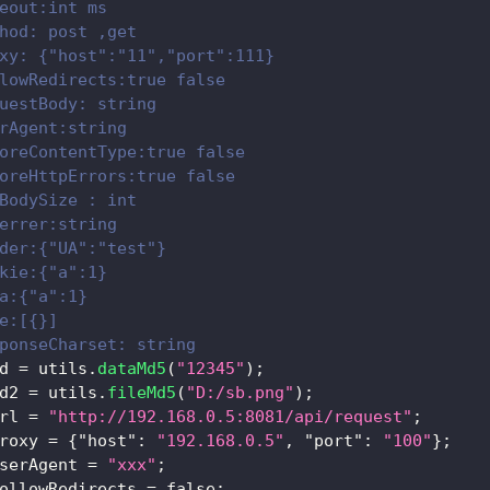
eout:int ms
hod: post ,get
xy: {"host":"11","port":111}
lowRedirects:true false
uestBody: string
rAgent:string
oreContentType:true false
oreHttpErrors:true false
BodySize : int
errer:string
der:{"UA":"test"}
kie:{"a":1}
a:{"a":1}
e:[{}]
ponseCharset: string
d 
=
 utils
.
dataMd5
(
"12345"
)
;
d2 
=
 utils
.
fileMd5
(
"D:/sb.png"
)
;
rl 
=
"http://192.168.0.5:8081/api/request"
;
roxy 
=
{
"host"
:
"192.168.0.5"
,
"port"
:
"100"
}
;
serAgent 
=
"xxx"
;
ollowRedirects 
=
false
;