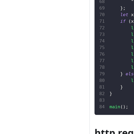
"
}
;
let
 x
if
(
x
l
l
l
l
l
l
l
}
els
l
}
}
main
(
)
;
http.r