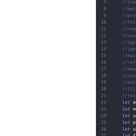
//tim
//met
//pro
//fol
//req
//use
//ign
//ign
//max
//ref
//hea
//coo
//dat
//fil
//res
let
 m
let
 m
let
 u
let
 p
let
 u
let
 f