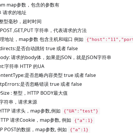
aram map参数，包含的参数有
符串 请求的地址
ut:整型毫秒，超时时间
: POST ,GET,PUT 字符串，代表请求的方法
: 代理地址，map参数 包含主机和端口 例如
{"host":"11","por
edirects:是否自动跳转 true 或者 false
stBody: 请求的body体，如果是JSON，就是JSON字符串
ent:字符串 HTTP 的UA
ContentType:是否忽略内容类型 true 或者 false
ttpErrors:是否忽略错误 true 或者 false
ySize : 整型，HTTP BODY最大值
rer:字符串，请求来源
: HTTP 请求头，map参数,例如
{"UA":"test"}
: HTTP 请求Cookie，map参数, 例如
{"a":1}
TP
POST的数据，map参数, 例如
{"a":1}