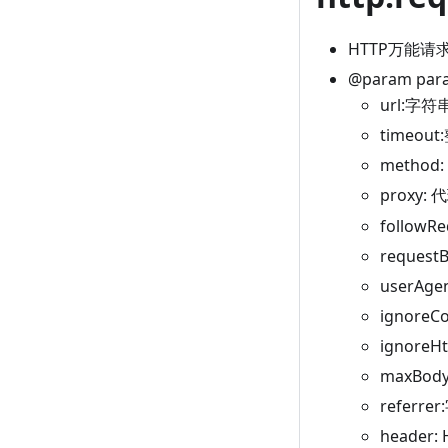
HTTP万能请
@param p
url:字
timeo
method
proxy
followR
reque
userAg
ignore
ignoreH
maxBod
refer
header