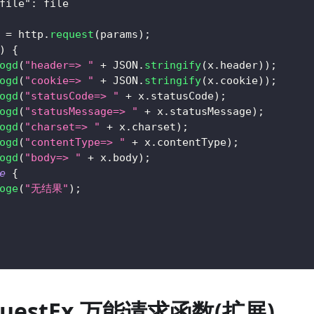
file"
:
 file
 
=
 http
.
request
(
params
)
;
)
{
ogd
(
"header=> "
+
JSON
.
stringify
(
x
.
header
)
)
;
ogd
(
"cookie=> "
+
JSON
.
stringify
(
x
.
cookie
)
)
;
ogd
(
"statusCode=> "
+
 x
.
statusCode
)
;
ogd
(
"statusMessage=> "
+
 x
.
statusMessage
)
;
ogd
(
"charset=> "
+
 x
.
charset
)
;
ogd
(
"contentType=> "
+
 x
.
contentType
)
;
ogd
(
"body=> "
+
 x
.
body
)
;
e
{
oge
(
"无结果"
)
;
equestEx 万能请求函数(扩展)