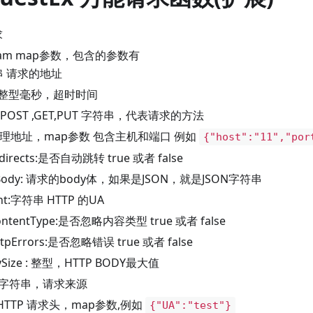
求
aram map参数，包含的参数有
符串 请求的地址
ut:整型毫秒，超时时间
: POST ,GET,PUT 字符串，代表请求的方法
: 代理地址，map参数 包含主机和端口 例如
{"host":"11","por
edirects:是否自动跳转 true 或者 false
stBody: 请求的body体，如果是JSON，就是JSON字符串
ent:字符串 HTTP 的UA
ContentType:是否忽略内容类型 true 或者 false
ttpErrors:是否忽略错误 true 或者 false
ySize : 整型，HTTP BODY最大值
rer:字符串，请求来源
: HTTP 请求头，map参数,例如
{"UA":"test"}