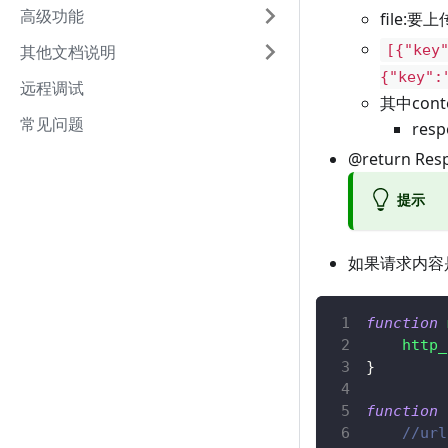
高级功能
file:
其他文档说明
[{"key
{"key":
远程调试
其中cont
常见问题
res
@return Re
提示
如果请求内容是单
function
http_
}
function
//url