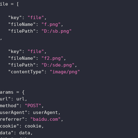
ile 
=
[
"key"
:
"file"
,
"fileName"
:
"f.png"
,
"filePath"
:
"D:/sb.png"
,
"key"
:
"file"
,
"fileName"
:
"f2.png"
,
"filePath"
:
"D:/sde.png"
,
"contentType"
:
"image/png"
arams 
=
{
url"
:
 url
,
method"
:
"POST"
,
userAgent"
:
 userAgent
,
referrer"
:
"baidu.com"
,
cookie"
:
 cookie
,
data"
:
 data
,